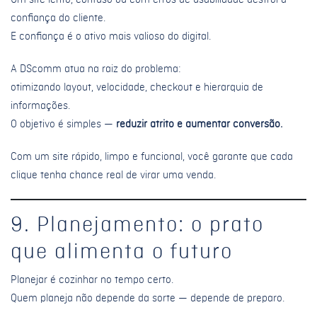
Um site lento, confuso ou com erros de usabilidade destrói a
confiança do cliente.
E confiança é o ativo mais valioso do digital.
A DScomm atua na raiz do problema:
otimizando layout, velocidade, checkout e hierarquia de
informações.
O objetivo é simples —
reduzir atrito e aumentar conversão.
Com um site rápido, limpo e funcional, você garante que cada
clique tenha chance real de virar uma venda.
9. Planejamento: o prato
que alimenta o futuro
Planejar é cozinhar no tempo certo.
Quem planeja não depende da sorte — depende de preparo.