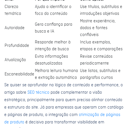
Clareza
Ajuda a identificar o
Use títulos, subtítulos e
temática
foco do conteúdo
introduções objetivas
Mostre experiência,
Gera confiança para
Autoridade
dados e fontes
busca e IA
confiáveis
Responde melhor à
Inclua exemplos,
Profundidade
intenção de busca
etapas e comparações
Evita informações
Revise conteúdos
Atualização
desatualizadas
periodicamente
Melhora leitura humana
Use listas, subtítulos e
Escaneabilidade
e extração automática
parágrafos curtos
Se quiser se aprofundar na lógica de conteúdo e performance, o
artigo sobre
SEO técnico
pode complementar a visão
estratégica, principalmente para quem precisa alinhar conteúdo
e estrutura do site. Já para empresas que operam com catálogo
e páginas de produto, a integração com
otimização de páginas
de produto
é decisiva para transformar visibilidade em